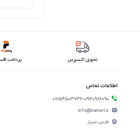
تحویل اکسپرس
پرداخت اقس
اطلاعات تماس
07154503736-09120986090
info@iranvet.ir
فارس-شیراز