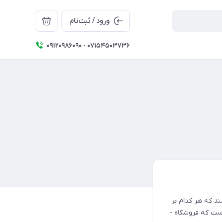
ورود / ثبت‌نام
09120986090 - 07154503736
د که هر کدام بر
ست که فروشگاه -