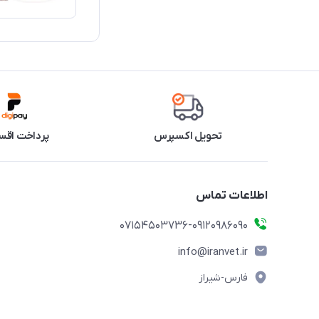
تحویل اکسپرس
پرداخت اقس
اطلاعات تماس
07154503736-09120986090
info@iranvet.ir
فارس-شیراز