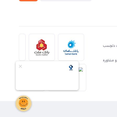
ِت دلچسب
و مشاوره