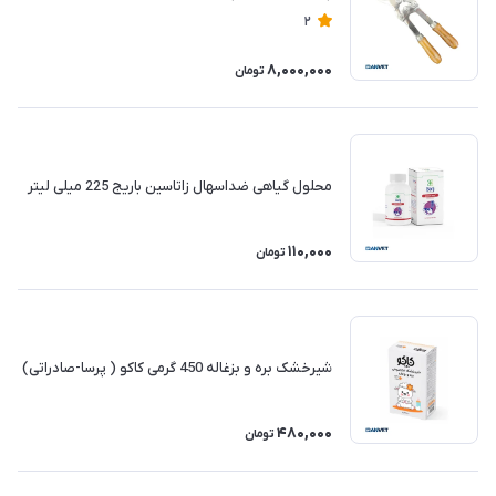
2
8,000,000
تومان
محلول گیاهی ضداسهال زاتاسین باریج 225 میلی لیتر
110,000
تومان
شیرخشک بره و بزغاله 450 گرمی کاکو ( پرسا-صادراتی)
480,000
تومان