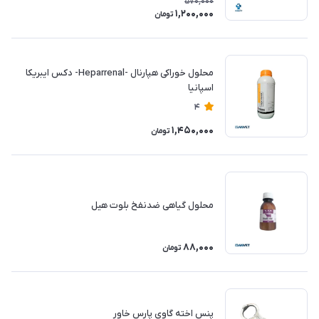
570,000
1,200,000
تومان
محلول خوراکی هپارنال -Heparrenal- دکس ایبریکا
اسپانیا
4
1,450,000
تومان
محلول گیاهی ضدنفخ بلوت هیل
88,000
تومان
پنس اخته گاوی پارس خاور