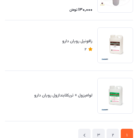
130,000
تومان
رافونیل رویان دارو
2
لوامیزول + تریکلابندازول رویان دارو
3
2
1