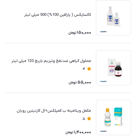
لاکساپکس ( پارافین 100%) 500 میلی لیتر
150,000
تومان
محلول گیاهی ضدنفخ وتیزیم باریج 120 میلی لیتر
4
55,000
تومان
مکمل ویتامینه ب کمپلکس+ال کارنیتین رویان
5
1,400,000
تومان