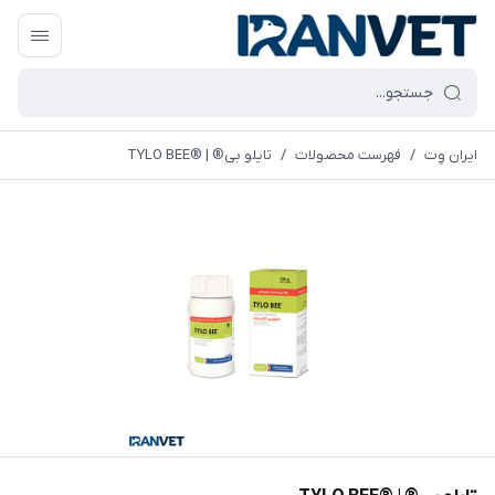
ایران وِت
/
فهرست محصولات
/
تايلو بی® | ®TYLO BEE