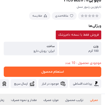
تايلو بی® | ®TYLO BEE
تایلوزین زنبور عسل
علاقه‌مندی
مقایسه
ویژگی‌ها
فروش فقط با نسخه دامپزشک
وزن
ساخت
100 گرم
ایران- رویان دارو
موجودی محصول : 10 عدد
استعلام محصول
پرداخت اقساطی
موجود در انبار
ارسال سریع
گ
معرفی
ترکیب محصول
موارد مصرف
مقدار و نحوه مصرف:
زمان