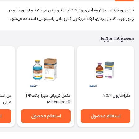
تایلوزین تارترات جز گروه آنتی‌بیوتیک‌های ماکرولیدی می‌باشد و از این دارو در
زنبور جهت کنترل بیماری لوک آمریکایی (لارو پانی باسیلوس) استفاده می‌شود.
محصولات مرتبط
دگزامتازون 0/4%
مکمل تزریقی مینرا جکت® |
®Mineraject
میلی
استعلام محصول
استعلام محصول
ا