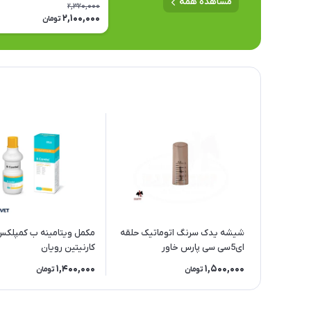
مشاهده همه
(GimCat) وزن 150 گرم
2,320,000
2,100,000
تومان
شیشه یدک سرنگ اتوماتیک حلقه
مکمل ویتامینه ب کمپلک
ای5سی سی پارس خاور
کارنیتین رویان
1,400,000
1,500,000
تومان
تومان