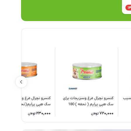
1
 سیب
کنسرو نچرال مرغ وسبزیجات برای
کنسرو نچرال مرغ و پامکین برای
سگ هپی پرایم ( تحفه ) 180
سگ هپی پرایم(تحفه) 180 گرمی
گرمی
230,000
720,000
تومان
تومان