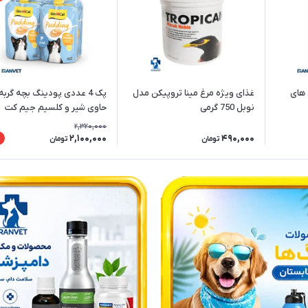
 های
غذای ویژه مرغ مینا تروپیکن مدل
پک 4 عددی پودینگ بچه گربه
نوبل 750 گرمی
حاوی شیر و کلسیم جیم کت
(GimCat) وزن 150 گرم
2,320,000
2,100,000
490,000
تومان
تومان