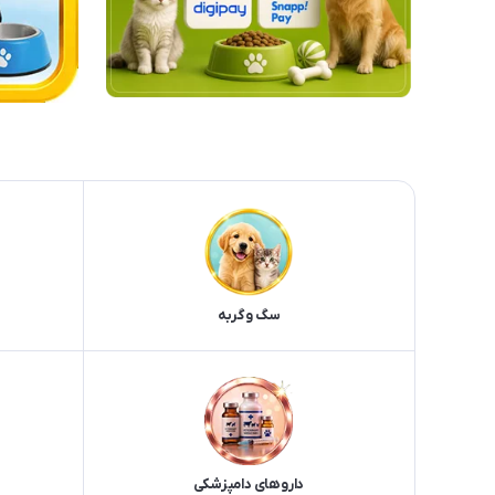
سگ و گربه
داروهای دامپزشکی