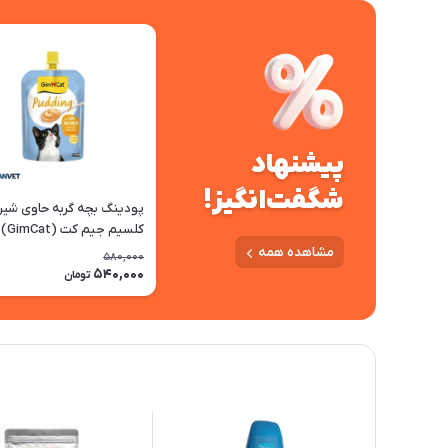
پیشنهاد
شگفت‌انگیز!
پودینگ بچه گربه حاوی شیر
کلسیم 
150 گرم - وزن 150 گرم
مشاهده همه
580,000
540,000
تومان