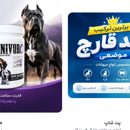
پت شاپ
م