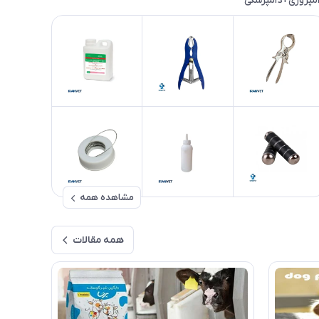
مپروری+دامپزشکی
مشاهده همه
همه مقالات