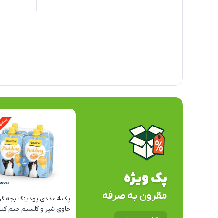
پک ویژه
مقرون به صرفه
پک 4 عددی پودینگ بچه گر
حاوی شیر و کلسیم جیم کت