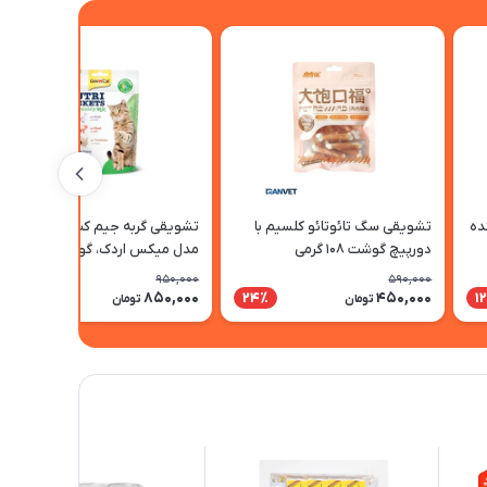
ده
تشویقی سگ تائوتائو کلسیم با
تشویقی گربه جیم کت نوتری پاکت
دورپیچ گوشت ۱۰۸ گرمی
مدل میکس اردک، گوشت و
بوقلمون - وزن 150 گرم
950,000
590,000
850,000
450,000
11٪
24٪
1
تومان
تومان