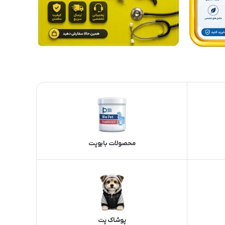
محصولات بایوپت
پوشاک پت