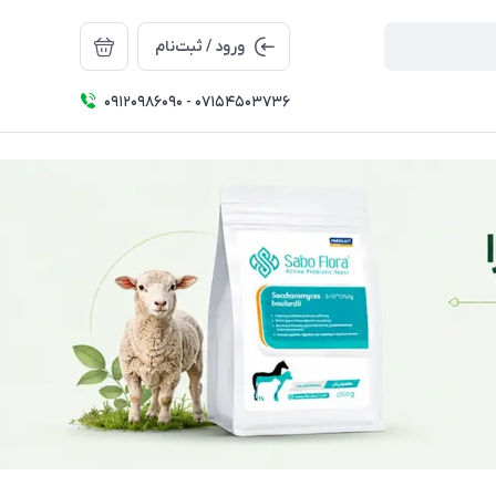
ورود / ثبت‌نام
09120986090 - 07154503736