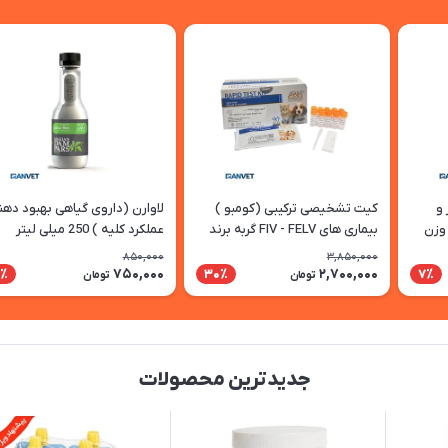
 و
کیت تشخیصی ترکیبی (کومبو )
لاوارن (داروی گیاهی بهبود دهن
جیم کت (GimCat) وزن
بیماری های FIV - FELV گربه برند
عملکرد کلیه ) 250 میلی لیتر
(ARVIN) - بسته 10 عددی
850,000
3,850,000
750,000
2,700,000
2٪
30٪
7٪
تومان
تومان
جدیدترین محصولات