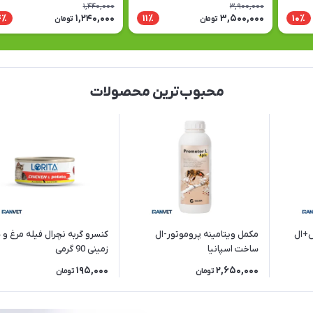
) 180 گرمی
1,440,000
3,900,000
1,240,000
3,500,000
4٪
11٪
10٪
تومان
تومان
محبوب‌ترین محصولات
س+ال
مکمل ویتامینه پروموتور-ال
کنسرو گربه نچرال فیله مرغ و
ساخت اسپانیا
زمینی 90 گرمی
195,000
2,650,000
تومان
تومان