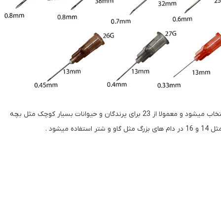
سایز های معمول برای تزریق در دامپزشکی بسته به جثه حیوان انتخاب میشود و معمولا از 23 برای پرندگان و حیوانات بسیار کوچک مثل بچه
میشود .