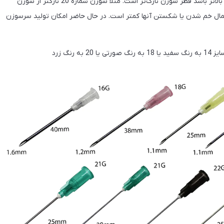
قطر سرسوزن با واحدی به نام گیج اندازه‌گیری می‌شود. هرچه گیج بالاتر باشد قطر سوزن نازک‌تر است. مثلاً سوزن شماره 20 نازکتر از سوزن
و احتمال خم شدن یا شکستن آنها کمتر است. در حال حاضر امکان تولید سرسوزن
رنگ زرد