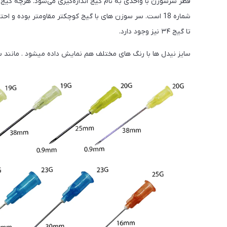
شماره 18 است. سر سوزن های با گیج کوچکتر مقاومتر بوده 
تا گیج ۳۴ نیز وجود دارد.
سایز نیدل ها با رنگ های مختلف هم نمایش داده میشود . مانند سایز 14 به رنگ سفید یا 18 به رنگ صورتی یا 20 به 