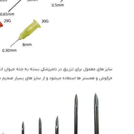
خرگوش و همستر ها استفاده میشود و از سایز های بسیار ضخیم مثل 14 و 16 در دام های بزرگ مثل گاو و شتر استفاده 