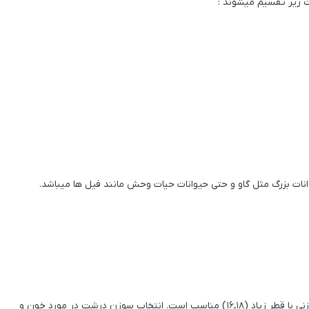
 زیر تقسیم میشوند :
نات بزرگ مثل گاو و حتی حیوانات حیات وحش مانند فیل ها میباشد.
به عنوان مثال برای تزریق یا استحصال خون و فرآورده‌های آن سوزنی با قطر زیاد (۱۸ـ۱۶) مناسب است. انتخاب سوزن درشت در مورد خون و