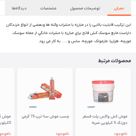
معرفی
توضیحات محصول
مشخصات
دیدگاه‌ها
این ترکیب قابلیت بالایی را در مبارزه با حشرات وکنه ها وبعضی از انواع خزندگان
داراست.مايع سوسک کش فاتح براي مبارزه با حشرات خانگي از جمله سوسک،
مورچه، هزارپا، مارمولک، مورچه، ساس و....... به کار می رود.
محصولات مرتبط
موش کش واکس پلت فسفر
چسب موش سنا-ترپ 75 گرمی
موش ک
دوزنگ 5 کیلویی ضربه
5کیلویی ضربه
ناموجود
ناموجود
ناموجو