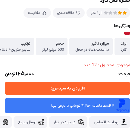
حشره کش گارد
علاقه‌مندی
مقایسه
از 1 نظر
ویژگی‌ها
برند
میزان تاثیر
حجم
ترکیب
گارد
به مدت 2ماه در محل
500 میلی لیتر
موجودی محصول : 12 عدد
165,000
قیمت:
تومان
افزودن به سبدخرید
4 قسط ماهانه 41,250 تومانی با دیجی ‌پی!
پرداخت اقساطی
موجود در انبار
ارسال سریع
گ