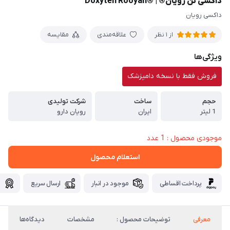
داکسی تن رويان® | ®Doxyten Rooyan
داکسی رویان
علاقه‌مندی
مقایسه
از 1 نظر
ویژگی‌ها
فروش فقط با نسخه دامپزشک
حجم
ساخت
شرکت تولیدی
1 لیتر
ایران
رویان دارو
موجودی محصول : 1 عدد
استعلام محصول
پرداخت اقساطی
موجود در انبار
ارسال سریع
گ
معرفی
توضیحات محصول :
مشخصات
دیدگاه‌ها