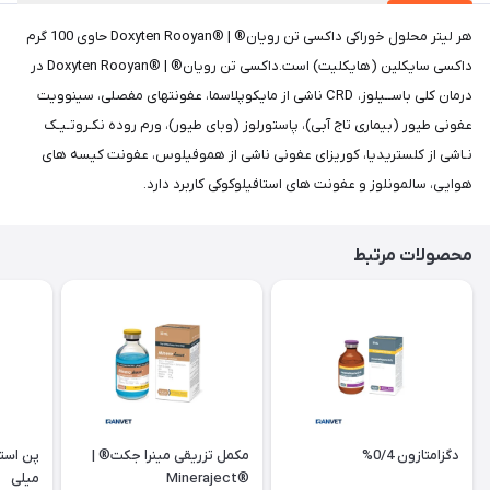
هر لیتر محلول خوراکی داکسی تن رویان® | ®Doxyten Rooyan حاوی 100 گرم
داکسی سایکلین (هایکلیت) است.داکسی تن رویان® | ®Doxyten Rooyan در
درمان کلی باســیلوز، CRD ناشی از مایکوپلاسما، عفونتهای مفصلی، سینوویت
عفونی طیور (بیماری تاج آبی)، پاستورلوز (وبای طیور)، ورم روده نکـروتـیـک
نـاشی از کلستریدیا، کوریزای عفونی ناشی از هموفیلوس، عفونت کیسه های
هوایی، سالمونلوز و عفونت های استافیلوکوکی کاربرد دارد.
محصولات مرتبط
دگزامتازون 0/4%
مکمل تزریقی مینرا جکت® |
®Mineraject
میلی