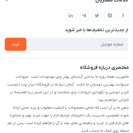
خدمات مشتریان
فارس-شیراز
مجله فروشگاه
قوانین و مقررات
درباره ما
حفظ حریم شخصی
تماس با ما
از جدید‌ترین تخفیف‌ها با‌ خبر شوید
سوالات متداول
راهنمای خرید اقساطی از دی جی پی
شرایط ارسال رایگان
ثبت
نحوه رهگیری سفارشات
مختصری درباره فروشگاه
مأموریت همه روزه ما ساختن آینده‌ای بهتر برای موجودات است . حیوانات
میتوانند بهترین دوستان ما باشند . آرمان تیم ما در فروشگاه ایران وِت دلچسب
کردن دوستی و نگهداری حیوانات برای شماست و در این مسیر زیبا همیشه در
کنارتان خواهیم بود .
سعی ما بر آن است که تمامی محصولات با کیفیت مطلوب و برند اصلی ارائه
شوند،همچنین مدیریت یک دامپزشک شرایط لازم را جهت خرید بهتر و مشاوره
های لازم قبل از خرید و راهنمایی های بعد از آن را فراهم کرده است ،پس در هر
لحظه روی کمک ما حساب کنید.