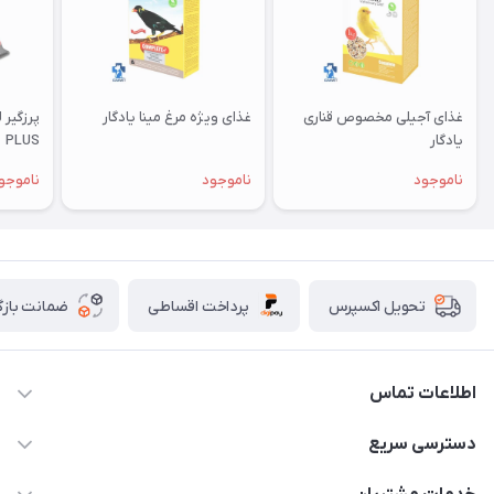
غذای آجیلی مخصوص قناری
غذای ویژه مرغ مینا یادگار
یادگار
PLUS
ناموجود
ناموجود
ناموجو
پرداخت اقساطی
ضمانت بازگ
تحویل اکسپرس
اطلاعات تماس
07154503736-09120986090
دسترسی سریع
info@iranvet.ir
حساب کاربری