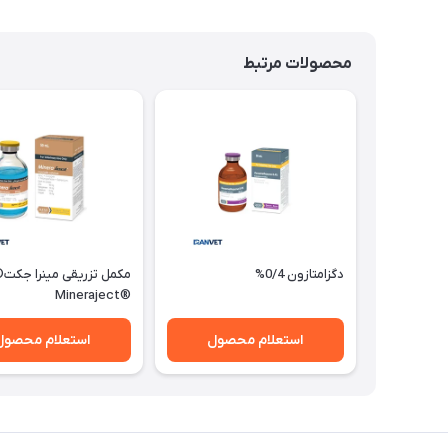
محصولات مرتبط
دگزامتازون 0/4%
مکمل تزریقی مینرا جکت®
®Mineraject
استعلام محصول
استعلام محصول