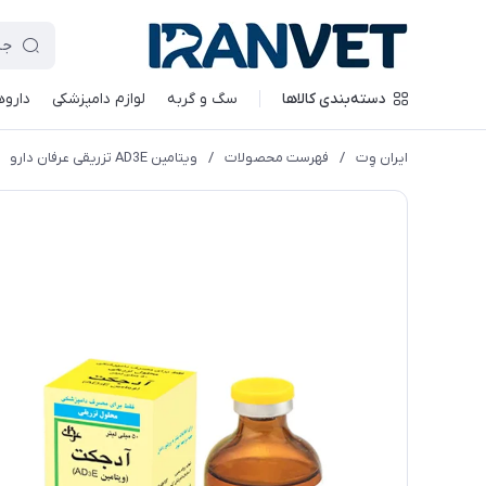
دسته‌بندی کالاها
سگ و گربه
لوازم دامپزشکی
داروه
ایران وِت
/
فهرست محصولات
/
ويتامين AD3E تزریقی عرفان دارو