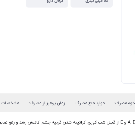
50 میلی لیتری
عرفان دارو
نحوه مصرف:
موارد منع مصرف:
زمان پرهیز از مصرف:
مشخصات
از این دارو جهت درمان و پيشگيري از علائم كمبود ويتامين‌هاي A، D3 و E از قبيل شب كوري، كراتينه شدن ق