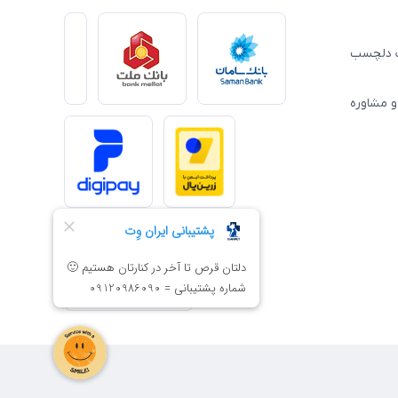
ِت دلچسب
و مشاوره