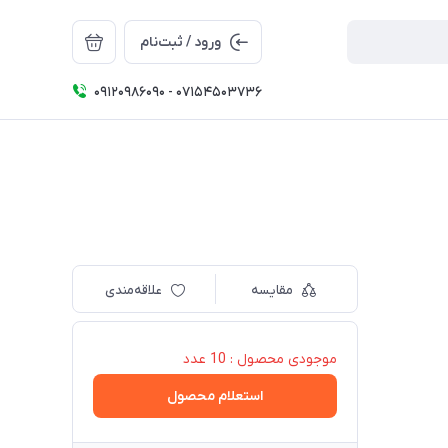
ورود / ثبت‌نام
09120986090 - 07154503736
مقایسه
علاقه‌مندی
موجودی محصول : 10 عدد
استعلام محصول