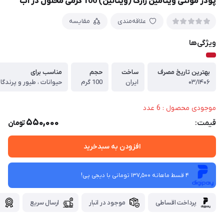
پودر مولتی ویتامین رازک (ویتالین) 100 گرمی محلول در آب
علاقه‌مندی
مقایسه
ویژگی‌ها
بهترین تاریخ مصرف
ساخت
حجم
مناسب برای
۰۳/۱۴۰۶
ایران
100 گرم
حیوانات ، طیور و پرندگا
موجودی محصول : 6 عدد
550,000
قیمت:
تومان
افزودن به سبدخرید
4 قسط ماهانه 137,500 تومانی با دیجی ‌پی!
پرداخت اقساطی
موجود در انبار
ارسال سریع
گ