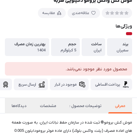
موش کش واکس برومو 5کیلویی ضربه
علاقه‌مندی
مقایسه
ویژگی‌ها
برند
ساخت
حجم
بهترین زمان مصرف
سمیران
ایران
5 کیلوگرم
1404
محصول مورد نظر موجود نمی‌باشد.
پرداخت اقساطی
موجود در انبار
ارسال سریع
گ
معرفی
توضیحات محصول :
مشخصات
دیدگاه‌ها
موش کش برومو® ثبت شده در سازمان حفظ نباتات ایران، به صورت طعمه
های اماده مصرف (پلت، واکس بلوک) دارای ماده موثر برومودایلون 0.005