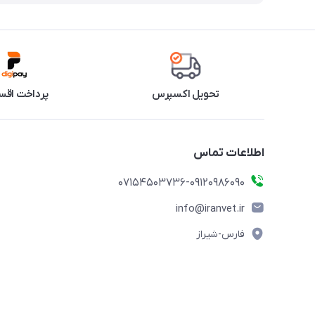
تحویل اکسپرس
پرداخت اقس
اطلاعات تماس
07154503736-09120986090
info@iranvet.ir
فارس-شیراز