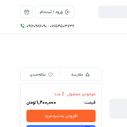
ورود / ثبت‌نام
09120986090 - 07154503736
مقایسه
علاقه‌مندی
موجودی محصول : 2 عدد
1,200,000
قیمت:
تومان
افزودن به سبدخرید