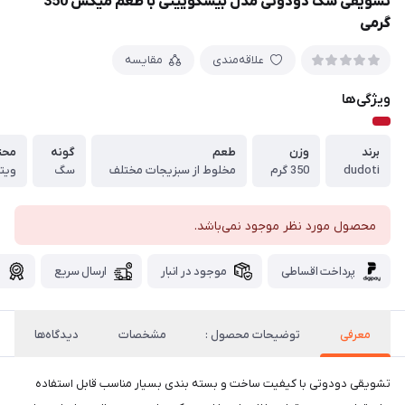
تشویقی سگ دودوتی مدل بیسکوییتی با طعم میکس 350
گرمی
علاقه‌مندی
مقایسه
ویژگی‌ها
برند
وزن
طعم
گونه
محت
dudoti
350 گرم
مخلوط از سبزیجات مختلف
سگ
ویتا
محصول مورد نظر موجود نمی‌باشد.
پرداخت اقساطی
موجود در انبار
ارسال سریع
گ
معرفی
توضیحات محصول :
مشخصات
دیدگاه‌ها
تشویقی دودوتی با کیفیت ساخت و بسته بندی بسیار مناسب قابل استفاده