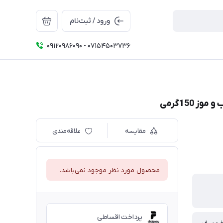
ورود / ثبت‌نام
09120986090 - 07154503736
150گرمی
مقایسه
علاقه‌مندی
محصول مورد نظر موجود نمی‌باشد.
پرداخت اقساطی