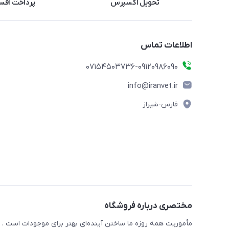
تحویل اکسپرس
پرداخت اقس
اطلاعات تماس
07154503736-09120986090
info@iranvet.ir
فارس-شیراز
مختصری درباره فروشگاه
مأموریت همه روزه ما ساختن آینده‌ای بهتر برای موجودات است . ح