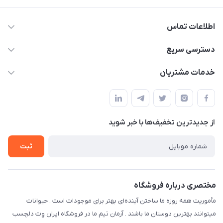
اطلاعات تماس
07154503736-09120986090
دسترسی سریع
info@iranvet.ir
حساب کاربری
خدمات مشتریان
فارس-شیراز
مجله فروشگاه
قوانین و مقررات
درباره ما
حفظ حریم شخصی
تماس با ما
از جدید‌ترین تخفیف‌ها با‌ خبر شوید
سوالات متداول
راهنمای خرید اقساطی از دی جی پی
شرایط ارسال رایگان
ثبت
نحوه رهگیری سفارشات
مختصری درباره فروشگاه
مأموریت همه روزه ما ساختن آینده‌ای بهتر برای موجودات است . حیوانات
میتوانند بهترین دوستان ما باشند . آرمان تیم ما در فروشگاه ایران وِت دلچسب