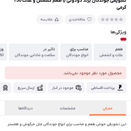
تشویقی جوندگان برند دودوتی با طعم کشمش و غلات 150
گرمی
علاقه‌مندی
مقایسه
ویژگی‌ها
طعم
مناسب برای
تاثیر در
وز
غلات و کشمش
انواع جوندگان
سلامت و شادابی جوندگان
150 
محصول مورد نظر موجود نمی‌باشد.
پرداخت اقساطی
موجود در انبار
ارسال سریع
گ
معرفی
مشخصات
دیدگاه‌ها
این تشویقی خوش طعم و مناسب برای انواع جوندگان مثل خرگوش و همستر