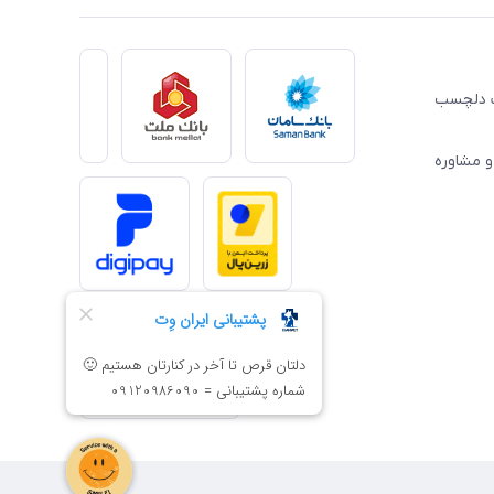
ِت دلچسب
و مشاوره