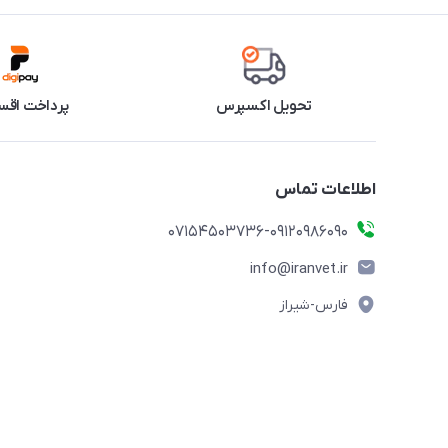
تحویل اکسپرس
پرداخت اقس
اطلاعات تماس
07154503736-09120986090
info@iranvet.ir
فارس-شیراز