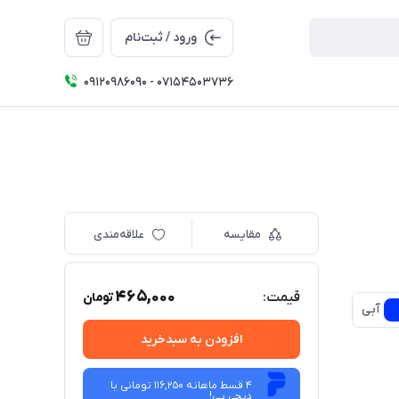
ورود / ثبت‌نام
09120986090 - 07154503736
مقایسه
علاقه‌مندی
465,000
قیمت:
تومان
آبی
افزودن به سبدخرید
4 قسط ماهانه 116,250 تومانی با
دیجی ‌پی!