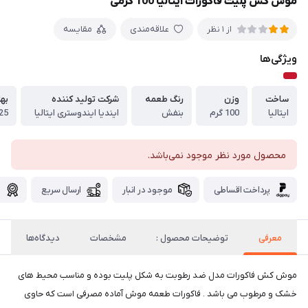
موش کش پلیت فاکورات ایتالیا 100 گرمی
علاقه‌مندی
مقایسه
از 1 نظر
ویژگی‌ها
ساخت
وزن
رنگ طعمه
شرکت تولید کننده
به
ایتالیا
100 گرم
بنفش
ایندیا ایندوستری ایتالیا
25
محصول مورد نظر موجود نمی‌باشد.
پرداخت اقساطی
موجود در انبار
ارسال سریع
گ
معرفی
توضیحات محصول :
مشخصات
دیدگاه‌ها
موش کش فاکورات مدل ضد رطوبت به شکل پلیت بوده و مناسب محیط های
خشک و مرطوب می باشد . فاکورات طعمه موش آماده مصرفی است که حاوی