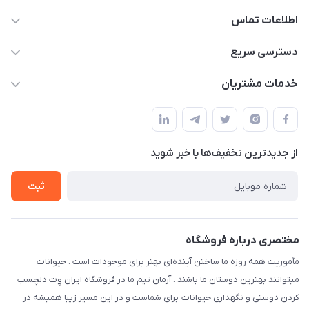
اطلاعات تماس
07154503736-09120986090
دسترسی سریع
info@iranvet.ir
حساب کاربری
خدمات مشتریان
فارس-شیراز
مجله فروشگاه
قوانین و مقررات
درباره ما
حفظ حریم شخصی
تماس با ما
از جدید‌ترین تخفیف‌ها با‌ خبر شوید
سوالات متداول
راهنمای خرید اقساطی از دی جی پی
شرایط ارسال رایگان
ثبت
نحوه رهگیری سفارشات
مختصری درباره فروشگاه
مأموریت همه روزه ما ساختن آینده‌ای بهتر برای موجودات است . حیوانات
میتوانند بهترین دوستان ما باشند . آرمان تیم ما در فروشگاه ایران وِت دلچسب
کردن دوستی و نگهداری حیوانات برای شماست و در این مسیر زیبا همیشه در