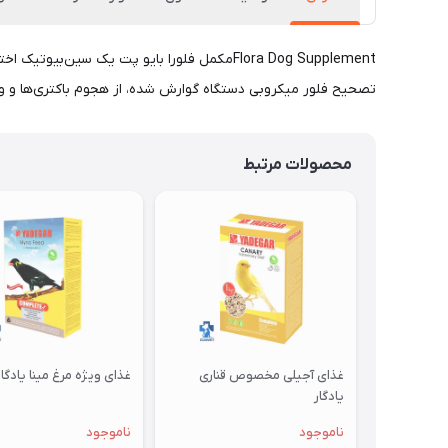
Flora Dog Supplementمکمل فلورا‌ بایو پت 
تصحیح فلور میکروبی دستگاه گوارش شده، از هجوم باکتری‌ها و و
محصولات مرتبط
غذای آجیلی مخصوص قناری
غذای ویژه مرغ مینا یادگار
یادگار
ناموجود
ناموجود