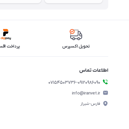
تحویل اکسپرس
پرداخت اقس
اطلاعات تماس
07154503736-09120986090
info@iranvet.ir
فارس-شیراز