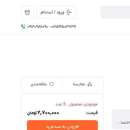
ورود / ثبت‌نام
09120986090 - 07154503736
مقایسه
علاقه‌مندی
موجودی محصول : 5 عدد
2,700,000
قیمت:
تومان
سینبیوتیک اختصاصی
افزودن به سبدخرید