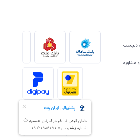
ِت دلچسب
و مشاوره