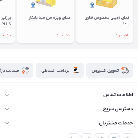
غذای آجیلی مخصوص قناری
غذای ویژه مرغ مینا یادگار
یادگار
PLUS
ناموجود
ناموجود
ناموجو
پرداخت اقساطی
ضمانت بازگ
تحویل اکسپرس
اطلاعات تماس
07154503736-09120986090
دسترسی سریع
info@iranvet.ir
حساب کاربری
خدمات مشتریان
فارس-شیراز
مجله فروشگاه
قوانین و مقررات