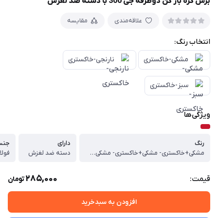
برس گره باز کن دوطرفه جی 300 با دسته ضد لغزش
علاقه‌مندی
مقایسه
انتخاب رنگ:
مشکی-خاکستری
نارنجی-خاکستری
سبز-خاکستری
ویژگی‌ها
رنگ
دارای
جنس
مشکی+خاکستری- مشکی+خاکستری- مشکی+سبز آبی
دسته ضد لغزش
فولا
285,000
قیمت:
تومان
افزودن به سبدخرید