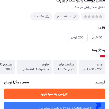
مکمل پوست و مو سگ بایوپت
مکمل ضد ریزش مو سگ
علاقه‌مندی
مقایسه
وزن
400گرمی
200 گرمی
ویژگی‌ها
وزن
مناسب برای
حاوی
بهترین تا
200 و 400 گرم
انواع سگ ها
سینبیوتیک اختصاصی
2028
1,900,000
قیمت:
تومان
افزودن به سبدخرید
4 قسط ماهانه 475,000 تومانی با دیجی ‌پی!