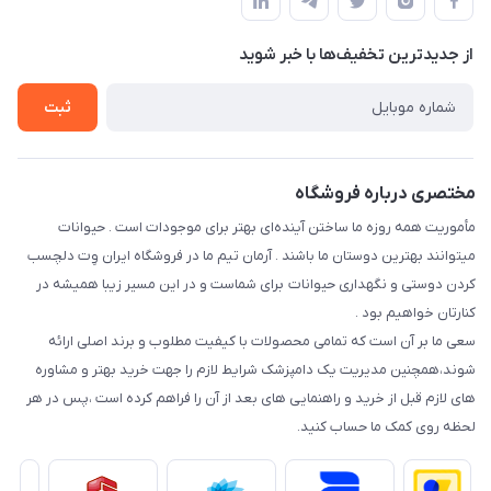
درباره ما
حفظ حریم شخصی
تماس با ما
از جدید‌ترین تخفیف‌ها با‌ خبر شوید
سوالات متداول
راهنمای خرید اقساطی از دی جی پی
شرایط ارسال رایگان
ثبت
نحوه رهگیری سفارشات
مختصری درباره فروشگاه
مأموریت همه روزه ما ساختن آینده‌ای بهتر برای موجودات است . حیوانات
میتوانند بهترین دوستان ما باشند . آرمان تیم ما در فروشگاه ایران وِت دلچسب
کردن دوستی و نگهداری حیوانات برای شماست و در این مسیر زیبا همیشه در
کنارتان خواهیم بود .
سعی ما بر آن است که تمامی محصولات با کیفیت مطلوب و برند اصلی ارائه
شوند،همچنین مدیریت یک دامپزشک شرایط لازم را جهت خرید بهتر و مشاوره
های لازم قبل از خرید و راهنمایی های بعد از آن را فراهم کرده است ،پس در هر
لحظه روی کمک ما حساب کنید.