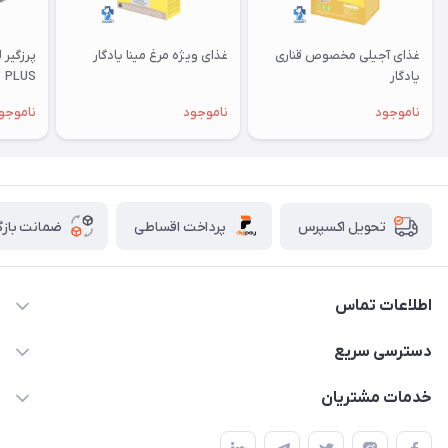
غذای آجیلی مخصوص قناری
غذای ویژه مرغ مینا یادگار
یادگار
PLUS
ناموجود
ناموجود
ناموجو
پرداخت اقساطی
ضمانت بازگ
تحویل اکسپرس
اطلاعات تماس
07154503736-09120986090
دسترسی سریع
info@iranvet.ir
حساب کاربری
خدمات مشتریان
فارس-شیراز
مجله فروشگاه
قوانین و مقررات