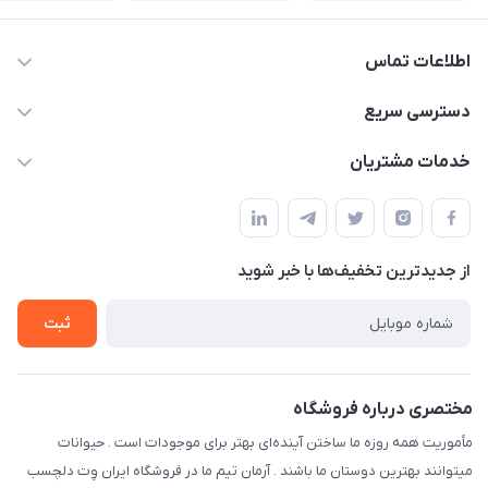
اطلاعات تماس
07154503736-09120986090
دسترسی سریع
info@iranvet.ir
حساب کاربری
خدمات مشتریان
فارس-شیراز
مجله فروشگاه
قوانین و مقررات
درباره ما
حفظ حریم شخصی
تماس با ما
از جدید‌ترین تخفیف‌ها با‌ خبر شوید
سوالات متداول
راهنمای خرید اقساطی
شرایط ارسال رایگان
ثبت
نحوه رهگیری سفارشات
مختصری درباره فروشگاه
مأموریت همه روزه ما ساختن آینده‌ای بهتر برای موجودات است . حیوانات
میتوانند بهترین دوستان ما باشند . آرمان تیم ما در فروشگاه ایران وِت دلچسب