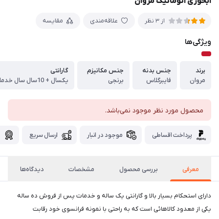
آبخوری اتوماتیک مروان
علاقه‌مندی
مقایسه
از 3 نظر
ویژگی‌ها
برند
جنس بدنه
جنس مکانیزم
گارانتی
مروان
فایبرگلاس
برنجی
یکسال + 10سال سال خدمات پس از فروش
محصول مورد نظر موجود نمی‌باشد.
پرداخت اقساطی
موجود در انبار
ارسال سریع
گ
معرفی
بررسی محصول
مشخصات
دیدگاه‌ها
دارای استحکام بسیار بالا و گارانتی یک ساله و خدمات پس از فروش ده ساله
یکی از معدود کالاهائی است که به راحتی با نمونه فرانسوی خود رقابت