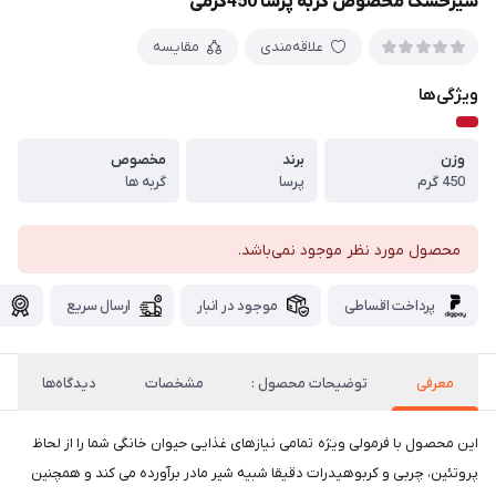
شیرخشک مخصوص گربه پرسا 450گرمی
علاقه‌مندی
مقایسه
ویژگی‌ها
وزن
برند
مخصوص
450 گرم
پرسا
گربه ها
محصول مورد نظر موجود نمی‌باشد.
پرداخت اقساطی
موجود در انبار
ارسال سریع
گ
معرفی
توضیحات محصول :
مشخصات
دیدگاه‌ها
این محصول با فرمولی ویژه تمامی نیازهای غذایی حیوان خانگی شما را از لحاظ
پروتئین، چربی و کربوهیدرات دقیقا شبیه شیر مادر برآورده می کند و همچنین