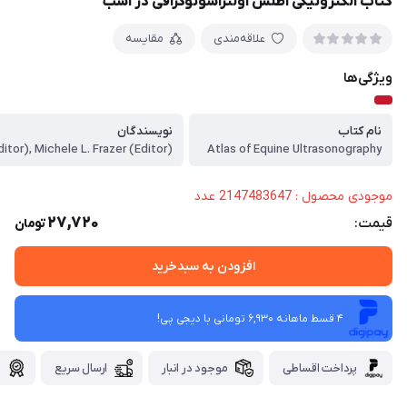
کتاب الکترونیکی اطلس اولتراسونوگرافی در اسب
علاقه‌مندی
مقایسه
ویژگی‌ها
نام کتاب
نویسندگان
Atlas of Equine Ultrasonography
موجودی محصول : 2147483647 عدد
27,720
قیمت:
تومان
افزودن به سبدخرید
4 قسط ماهانه 6,930 تومانی با دیجی ‌پی!
پرداخت اقساطی
موجود در انبار
ارسال سریع
گ