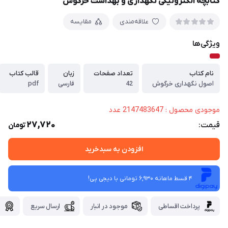
کتابچه الکترونیکی نگهداری و بهداشت خرگوش
علاقه‌مندی
مقایسه
ویژگی‌ها
نام کتاب
تعداد صفحات
زبان
قالب کتاب
اصول نگهداری خرگوش
42
فارسی
pdf
موجودی محصول : 2147483647 عدد
27,720
قیمت:
تومان
افزودن به سبدخرید
4 قسط ماهانه 6,930 تومانی با دیجی ‌پی!
پرداخت اقساطی
موجود در انبار
ارسال سریع
گ