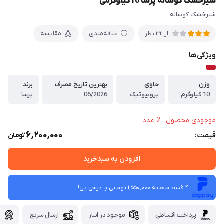
شیرخشک گوساله پرسا 10کیلوگرمی
شیرخشک گوساله
علاقه‌مندی
مقایسه
از 32 نظر
ویژگی‌ها
وزن
حاوی
بهترین تاریخ مصرف
برند
10 کیلوگرم
پروبیوتیک
06/2026
پرسا
موجودی محصول : 2 عدد
6,200,000
قیمت:
تومان
افزودن به سبدخرید
4 قسط ماهانه 1,550,000 تومانی با دیجی ‌پی!
پرداخت اقساطی
موجود در انبار
ارسال سریع
گ