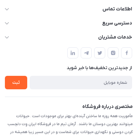
اطلاعات تماس
07154503736-09120986090
دسترسی سریع
info@iranvet.ir
حساب کاربری
خدمات مشتریان
فارس-شیراز
مجله فروشگاه
قوانین و مقررات
درباره ما
حفظ حریم شخصی
تماس با ما
از جدید‌ترین تخفیف‌ها با‌ خبر شوید
سوالات متداول
راهنمای خرید اقساطی از دی جی پی
شرایط ارسال رایگان
ثبت
نحوه رهگیری سفارشات
مختصری درباره فروشگاه
مأموریت همه روزه ما ساختن آینده‌ای بهتر برای موجودات است . حیوانات
میتوانند بهترین دوستان ما باشند . آرمان تیم ما در فروشگاه ایران وِت دلچسب
کردن دوستی و نگهداری حیوانات برای شماست و در این مسیر زیبا همیشه در