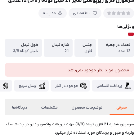
سرسوزن فلزی زیرپوستی سایز 21 خیلی کوتاه ( 3/8) 12عددی
علاقه‌مندی
مقایسه
ویژگی‌ها
تعداد در جعبه
جنس
شاره نیدل
طول نیدل
12 عدد
فلزی
21
خیلی کوتاه 3/8
محصول مورد نظر موجود نمی‌باشد.
پرداخت اقساطی
موجود در انبار
ارسال سریع
گ
معرفی
توضیحات محصول
مشخصات
دیدگاه‌ها
سرسوزن شماره 21 فلزی کوتاه (3/8) جهت تزریقات واکسن ودارو در پت ها سگ
وگربه و طیور و پرندگان مورد استفاده قرار میگیرد.