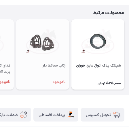
محصولات مرتبط
شیلنگ یدک انواع مایع خوران
رکاب محافظ دار
غذای ک
پرسا 250 گرمی
ناموجود
ناموجو
525,000
تومان
پرداخت اقساطی
ضمانت بازگ
تحویل اکسپرس