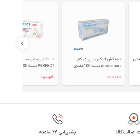
ی ( G16 ) هندی
دستکش لاتکس با پودر کم
دستکش وینیل سایز M برند OP-
medismart بسته 100عددی
PERFECT بسته 100عددی
ناموجود
ناموجود
اصالت کالا
پشتیبانی ۲۴ ساعته