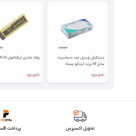
دستکش وینیل ضد حساسیت
پماد جلدی ایکتامول 10%
سایز M برند اینتکو بسته
100عددی
ناموجود
ناموجود
تحویل اکسپرس
پرداخت اقس