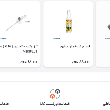
اسپری ضدشپش پیلزور
آنژیوکت خاکستر
MEDIPLUS
98,000
88,000
تومان
تومان
اطی
ضمانت بازگشت کالا
ضمانت 