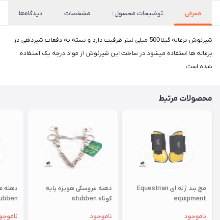
معرفی
توضیحات محصول :
مشخصات
دیدگاه‌ها
شیرنوش بزغاله گیلا 500 میلی لیتر ظرفیت دارد و بسته به دفعات شیردهی در
بزغاله ها استفاده میشود.در ساخت این شیرنوش از مواد درجه یک استفاده
شده است.
محصولات مرتبط
مچ بند ژله ای Equestrian
دهنه عروسکی هویزه پایه
دهنه هو
equipment
کوتاه stubben
ubben
ناموجود
ناموجود
ناموجو