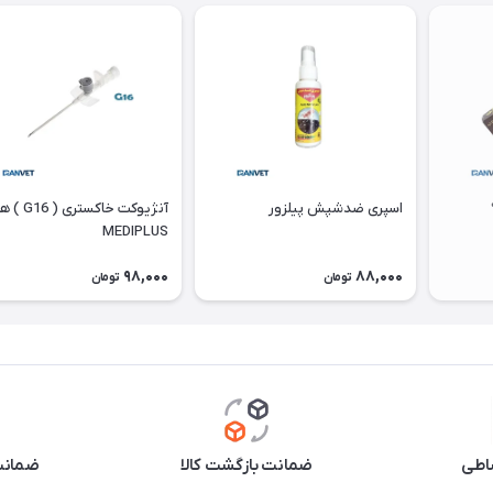
اسپری ضدشپش پیلزور
آنژیوکت خاکستر
MEDIPLUS
98,000
88,000
تومان
تومان
اطی
ضمانت بازگشت کالا
ضمانت 