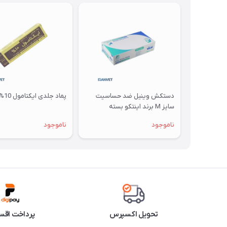
دستکش وینیل ضد حساسیت
پماد جلدی ایکتامول 10%
سایز M برند اینتکو بسته
100عددی
ناموجود
ناموجود
تحویل اکسپرس
پرداخت اقس