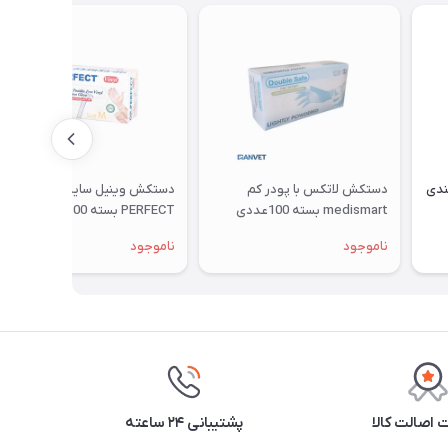
ی ( G16 ) هندی
دستکش لاتکس با پودر کم
دستکش وینیل سایز M برند OP-
medismart بسته 100عددی
PERFECT بسته 100عددی
ناموجود
ناموجود
اصالت کالا
پشتیبانی ۲۴ ساعته