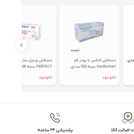
ی ( G16 ) هندی
دستکش لاتکس با پودر کم
دستکش وینیل سایز M برند OP-
medismart بسته 100عددی
PERFECT بسته 100عددی
ناموجود
ناموجود
اصالت کالا
پشتیبانی ۲۴ ساعته