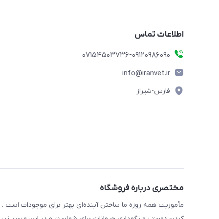
اطلاعات تماس
07154503736-09120986090
info@iranvet.ir
فارس-شیراز
مختصری درباره فروشگاه
مأموریت همه روزه ما ساختن آینده‌ای بهتر برای موجودات است . ح
کردن دوستی و نگهداری حیوانات برای شماست و در این مسیر زیبا 