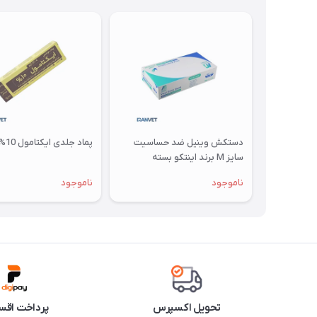
دستکش وینیل ضد حساسیت
پماد جلدی ایکتامول 10%
سایز M برند اینتکو بسته
100عددی
ناموجود
ناموجود
تحویل اکسپرس
پرداخت اقس