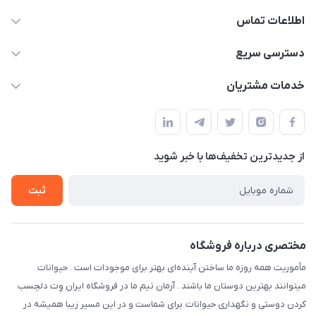
اطلاعات تماس
07154503736-09120986090
دسترسی سریع
info@iranvet.ir
حساب کاربری
خدمات مشتریان
فارس-شیراز
مجله فروشگاه
قوانین و مقررات
درباره ما
حفظ حریم شخصی
تماس با ما
از جدید‌ترین تخفیف‌ها با‌ خبر شوید
سوالات متداول
راهنمای خرید اقساطی از دی جی پی
شرایط ارسال رایگان
ثبت
نحوه رهگیری سفارشات
مختصری درباره فروشگاه
مأموریت همه روزه ما ساختن آینده‌ای بهتر برای موجودات است . حیوانات
میتوانند بهترین دوستان ما باشند . آرمان تیم ما در فروشگاه ایران وِت دلچسب
کردن دوستی و نگهداری حیوانات برای شماست و در این مسیر زیبا همیشه در