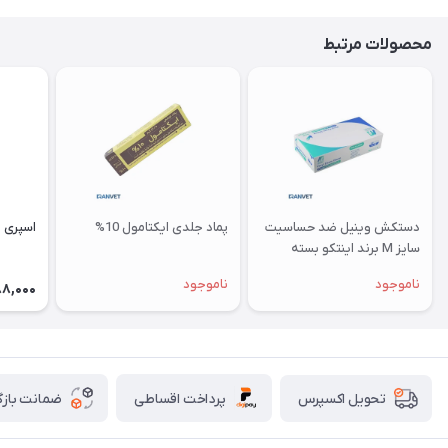
محصولات مرتبط
دستکش وینیل ضد حساسیت
پماد جلدی ایکتامول 10%
اسپری 
سایز M برند اینتکو بسته
100عددی
ناموجود
ناموجود
88,000
پرداخت اقساطی
ضمانت بازگ
تحویل اکسپرس