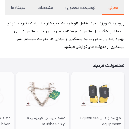
معرفی
توضیحات محصول :
مشخصات
دیدگاه‌ها
پروبیوتیک ویژه دام ها شامل گاو -گوسفند - بز- شتر - لاما باعث تاثیرات مفیدی
از جمله :پیشگیری از استرس های مختلف نظیر حمل و نقلو استرس گرمایی،
بهبود رشد و راندمان تولید،پیشگیری از بیماری ها -تقویت سیستم ایمنی -
پیشگیری از عفونت های گوارشی میشود.
محصولات مرتبط
مچ بند ژله ای Equestrian
دهنه عروسکی هویزه پایه
دهنه هو
equipment
کوتاه stubben
ubben