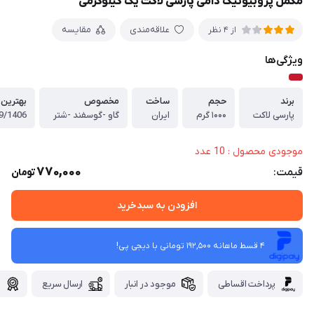
مکمل پروبیوتیک دامی پارسی لاکت یک کیلوگرمی
علاقه‌مندی
مقایسه
از 4 نظر
ویژگی‌ها
برند
حجم
ساخت
مخصوص
بهترین 
پارسی لاکت
۱۰۰۰ گرم
ایران
گاو -گوسفند -شتر
9/1406
موجودی محصول : 10 عدد
770,000
قیمت:
تومان
افزودن به سبدخرید
4 قسط ماهانه 192,500 تومانی با دیجی ‌پی!
پرداخت اقساطی
موجود در انبار
ارسال سریع
گ