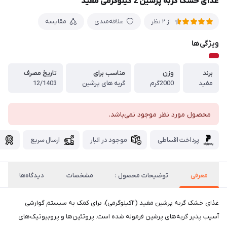
غذای خشک گربه پرشین 2 کیلوگرمی مفید
علاقه‌مندی
مقایسه
از 2 نظر
ویژگی‌ها
برند
وزن
مناسب برای
تاریخ مصرف
مفید
2000گرم
گربه های پرشین
12/1403
محصول مورد نظر موجود نمی‌باشد.
پرداخت اقساطی
موجود در انبار
ارسال سریع
گ
معرفی
توضیحات محصول :
مشخصات
دیدگاه‌ها
غذای خشک گربه پرشین مفید (۲کیلوگرمی)، برای کمک به سیستم گوارشی
آسیب پذیر گربه‌های پرشین فرموله شده است. پروتئین‌ها و پروبیوتیک‌های