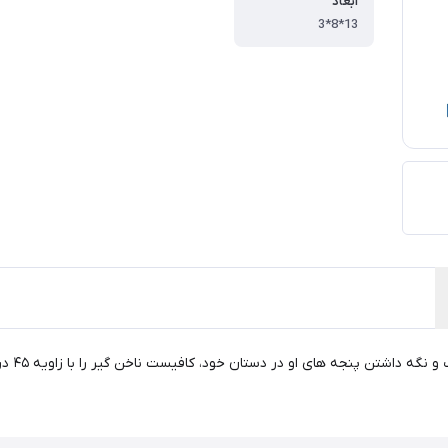
ابعاد
13*8*3
برای اس