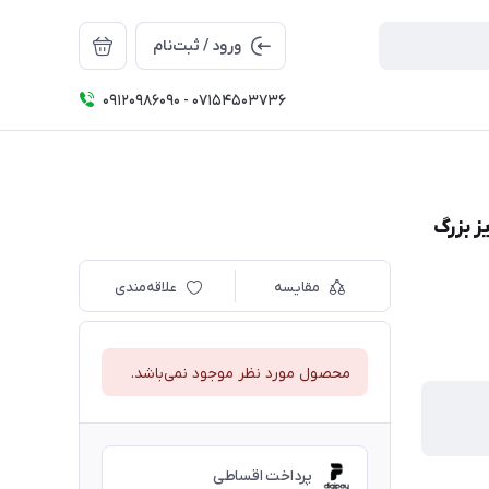
ورود / ثبت‌نام
09120986090 - 07154503736
ز بزرگ
مقایسه
علاقه‌مندی
محصول مورد نظر موجود نمی‌باشد.
پرداخت اقساطی