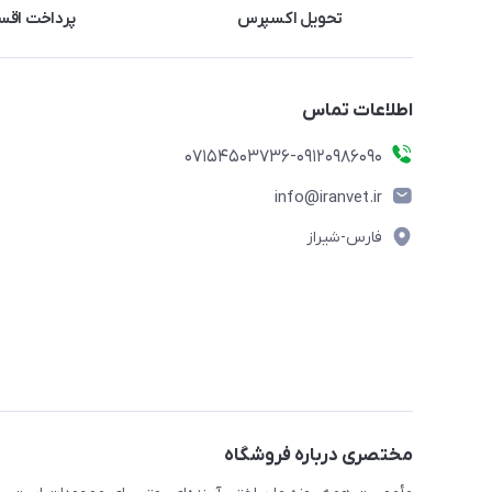
تحویل اکسپرس
پرداخت اقس
اطلاعات تماس
07154503736-09120986090
info@iranvet.ir
فارس-شیراز
مختصری درباره فروشگاه