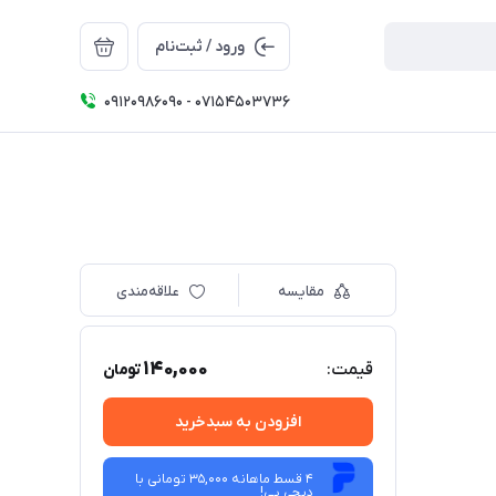
ورود / ثبت‌نام
09120986090 - 07154503736
مقایسه
علاقه‌مندی
140,000
قیمت:
تومان
افزودن به سبدخرید
4 قسط ماهانه 35,000 تومانی با
دیجی ‌پی!