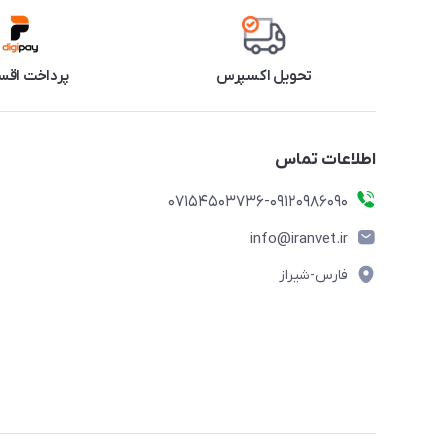
تحویل اکسپرس
پرداخت اقس
اطلاعات تماس
07154503736-09120986090
info@iranvet.ir
فارس-شیراز