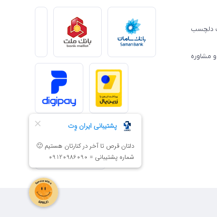
ِت دلچسب
و مشاوره