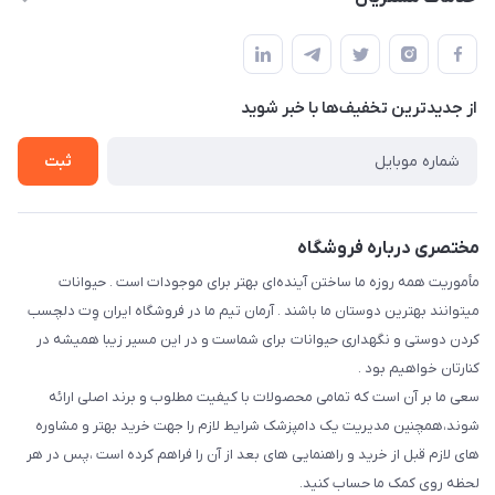
فارس-شیراز
مجله فروشگاه
قوانین و مقررات
درباره ما
حفظ حریم شخصی
تماس با ما
از جدید‌ترین تخفیف‌ها با‌ خبر شوید
سوالات متداول
راهنمای خرید اقساطی از دی جی پی
شرایط ارسال رایگان
ثبت
نحوه رهگیری سفارشات
مختصری درباره فروشگاه
مأموریت همه روزه ما ساختن آینده‌ای بهتر برای موجودات است . حیوانات
میتوانند بهترین دوستان ما باشند . آرمان تیم ما در فروشگاه ایران وِت دلچسب
کردن دوستی و نگهداری حیوانات برای شماست و در این مسیر زیبا همیشه در
کنارتان خواهیم بود .
سعی ما بر آن است که تمامی محصولات با کیفیت مطلوب و برند اصلی ارائه
شوند،همچنین مدیریت یک دامپزشک شرایط لازم را جهت خرید بهتر و مشاوره
های لازم قبل از خرید و راهنمایی های بعد از آن را فراهم کرده است ،پس در هر
لحظه روی کمک ما حساب کنید.