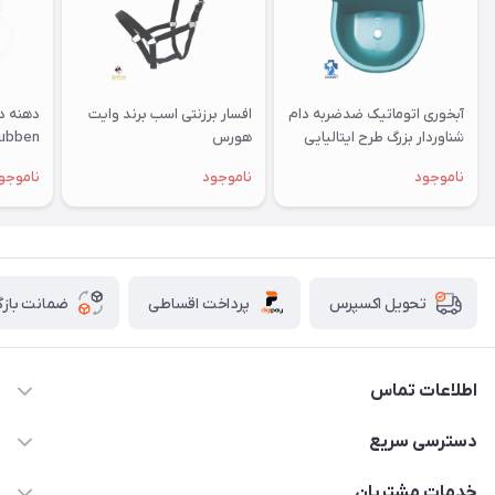
آبخوری اتوماتیک ضدضربه دام
افسار برزنتی اسب برند وایت
شناوردار بزرگ طرح ایتالیایی
هورس
ubben
ویرند
ناموجود
ناموجود
ناموجو
پرداخت اقساطی
ضمانت بازگ
تحویل اکسپرس
اطلاعات تماس
07154503736-09120986090
دسترسی سریع
info@iranvet.ir
حساب کاربری
خدمات مشتریان