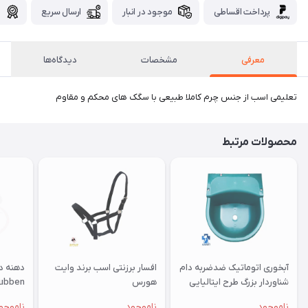
پرداخت اقساطی
موجود در انبار
ارسال سریع
گ
معرفی
مشخصات
دیدگاه‌ها
تعلیمی اسب از جنس چرم کاملا طبیعی با سگک های محکم و مقاوم
محصولات مرتبط
آبخوری اتوماتیک ضدضربه دام
افسار برزنتی اسب برند وایت
شناوردار بزرگ طرح ایتالیایی
هورس
ubben
ویرند
ناموجود
ناموجود
ناموجو