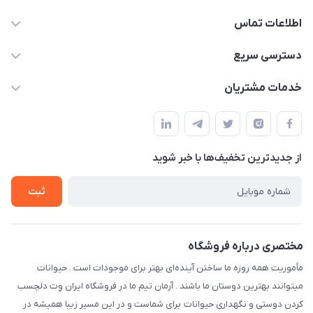
اطلاعات تماس
07154503736-09120986090
دسترسی سریع
info@iranvet.ir
حساب کاربری
خدمات مشتریان
فارس-شیراز
مجله فروشگاه
قوانین و مقررات
درباره ما
حفظ حریم شخصی
تماس با ما
از جدید‌ترین تخفیف‌ها با‌ خبر شوید
سوالات متداول
راهنمای خرید اقساطی از دی جی پی
شرایط ارسال رایگان
ثبت
نحوه رهگیری سفارشات
مختصری درباره فروشگاه
مأموریت همه روزه ما ساختن آینده‌ای بهتر برای موجودات است . حیوانات
میتوانند بهترین دوستان ما باشند . آرمان تیم ما در فروشگاه ایران وِت دلچسب
کردن دوستی و نگهداری حیوانات برای شماست و در این مسیر زیبا همیشه در