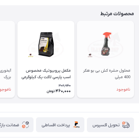
محصولات مرتبط
محلول حشره کش بی بو هکر
مکمل پروبیوتیک مخصوص
آبخوری 
400 میلی
اسب پارسی لاکت یک کیلوگرمی
بزرگ
302,940
ناموجود
ناموجو
460,000
تومان
پرداخت اقساطی
ضمانت بازگ
تحویل اکسپرس