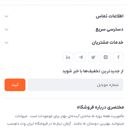
اطلاعات تماس
07154503736-09120986090
دسترسی سریع
info@iranvet.ir
حساب کاربری
خدمات مشتریان
فارس-شیراز
مجله فروشگاه
قوانین و مقررات
درباره ما
حفظ حریم شخصی
تماس با ما
از جدید‌ترین تخفیف‌ها با‌ خبر شوید
سوالات متداول
راهنمای خرید اقساطی از دی جی پی
شرایط ارسال رایگان
ثبت
نحوه رهگیری سفارشات
مختصری درباره فروشگاه
مأموریت همه روزه ما ساختن آینده‌ای بهتر برای موجودات است . حیوانات
میتوانند بهترین دوستان ما باشند . آرمان تیم ما در فروشگاه ایران وِت دلچسب