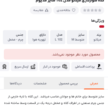
کلاه سوارکاری میلانو مدل 102 سایز مدیوم
علاقه‌مندی
مقایسه
ویژگی‌ها
برند
سایز
مدل
دارای
جنس
میلانو
متوسط M
L 102
تهویه هوا
چرم - مخمل
محصول مورد نظر موجود نمی‌باشد.
پرداخت اقساطی
موجود در انبار
ارسال سریع
گ
معرفی
بررسی محصول
مشخصات
دیدگاه‌ها
سایز متوسط برای خانم ها و جوانان مناسب میباشد . این کلاه با لایه خارجی از
جنس چرم صنعتی در اطراف کلاه و مخمل درجه یک در قسمت وسط ساخته شده