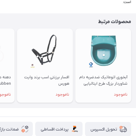
است.
محصولات مرتبط
آبخوری اتوماتیک ضدضربه دام
افسار برزنتی اسب برند وایت
شناوردار بزرگ طرح ایتالیایی
هورس
ubben
ویرند
ناموجود
ناموجود
ناموجو
پرداخت اقساطی
ضمانت بازگ
تحویل اکسپرس