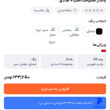
بانداژ استراحت اسب 4 عددی
علاقه‌مندی
مقایسه
انتخاب رنگ:
بنفش
سبز تیره
مشکی
ویژگی‌ها
برند کالا
بانداژ
رنگ
وایت هورس
مجموعه 4 عددی
مشکی-بنفش-سبز
133,650
قیمت:
تومان
افزودن به سبدخرید
4 قسط ماهانه 33,412.5 تومانی با دیجی ‌پی!