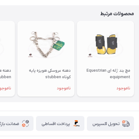
محصولات مرتبط
مچ بند ژله ای Equestrian
دهنه عروسکی هویزه پایه
دهنه هو
equipment
کوتاه stubben
ubben
ناموجود
ناموجود
ناموجو
پرداخت اقساطی
ضمانت بازگ
تحویل اکسپرس