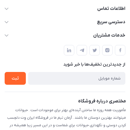
اطلاعات تماس
07154503736-09120986090
دسترسی سریع
info@iranvet.ir
حساب کاربری
خدمات مشتریان
فارس-شیراز
مجله فروشگاه
قوانین و مقررات
درباره ما
حفظ حریم شخصی
تماس با ما
از جدید‌ترین تخفیف‌ها با‌ خبر شوید
سوالات متداول
راهنمای خرید اقساطی از دی جی پی
شرایط ارسال رایگان
ثبت
نحوه رهگیری سفارشات
مختصری درباره فروشگاه
مأموریت همه روزه ما ساختن آینده‌ای بهتر برای موجودات است . حیوانات
میتوانند بهترین دوستان ما باشند . آرمان تیم ما در فروشگاه ایران وِت دلچسب
کردن دوستی و نگهداری حیوانات برای شماست و در این مسیر زیبا همیشه در