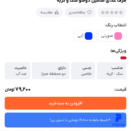
ظرف غذای ملامین دوقلو سگ و گربه
علاقه‌مندی
مقایسه
انتخاب رنگ:
صورتی
آبی
ویژگی‌ها
مناسب
جنس
دارای
خاصیت
سگ - گربه
ملامین
دو محفظه مجزا
ضد آب
79,200
قیمت:
تومان
افزودن به سبدخرید
4 قسط ماهانه 19,800 تومانی با دیجی ‌پی!