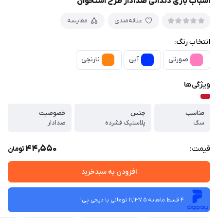
اسباب بازی دندانی صدادار طرح استخوان
علاقه‌مندی
مقایسه
انتخاب رنگ:
صورتی
آبی
نارنجی
ویژگی‌ها
مناسب
جنس
خصوصیت
سگ
پلاستیک فشرده
صدادار
44,550
قیمت:
تومان
افزودن به سبدخرید
4 قسط ماهانه 11,137.5 تومانی با دیجی ‌پی!