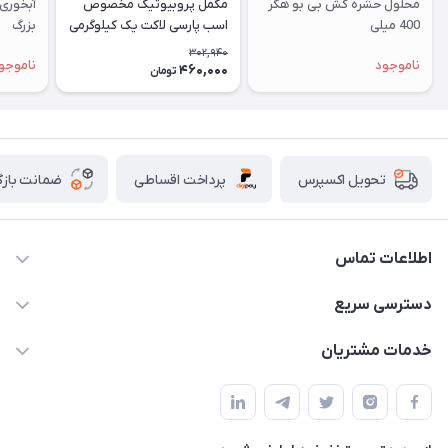
محلول حشره کش بی بو هکر
مکمل پروبیوتیک مخصوص
آبخوری 
400 میلی
اسب پارسی لاکت یک کیلوگرمی
بزرگ
302,940
ناموجود
ناموجو
460,000
تومان
پرداخت اقساطی
ضمانت بازگ
تحویل اکسپرس
اطلاعات تماس
07154503736-09120986090
دسترسی سریع
info@iranvet.ir
حساب کاربری
خدمات مشتریان
فارس-شیراز
مجله فروشگاه
قوانین و مقررات
درباره ما
حفظ حریم شخصی
تماس با ما