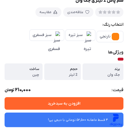
سم پاش 2 لیتری جک وان
علاقه‌مندی
مقایسه
انتخاب رنگ:
سبز تیره
سبز فسفری
نارنجی
ویژگی‌ها
برند
حجم
ساخت
جک وان
2 لیتر
چین
210,000
قیمت:
تومان
افزودن به سبدخرید
4 قسط ماهانه 52,500 تومانی با دیجی ‌پی!