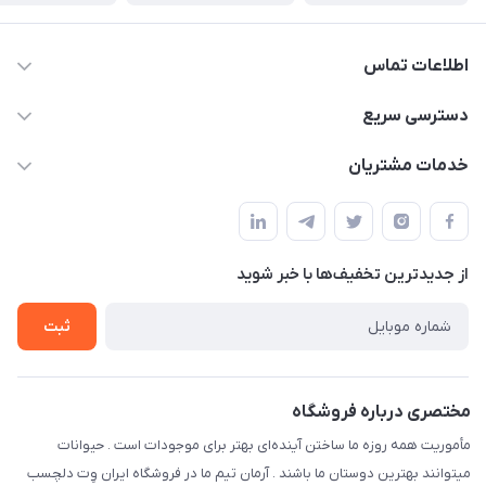
اطلاعات تماس
07154503736-09120986090
دسترسی سریع
info@iranvet.ir
حساب کاربری
خدمات مشتریان
فارس-شیراز
مجله فروشگاه
قوانین و مقررات
درباره ما
حفظ حریم شخصی
تماس با ما
از جدید‌ترین تخفیف‌ها با‌ خبر شوید
سوالات متداول
راهنمای خرید اقساطی از دی جی پی
شرایط ارسال رایگان
ثبت
نحوه رهگیری سفارشات
مختصری درباره فروشگاه
مأموریت همه روزه ما ساختن آینده‌ای بهتر برای موجودات است . حیوانات
میتوانند بهترین دوستان ما باشند . آرمان تیم ما در فروشگاه ایران وِت دلچسب