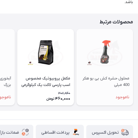
باشد.
محصولات مرتبط
محلول حشره کش بی بو هکر
مکمل پروبیوتیک مخصوص
آبخوری 
400 میلی
اسب پارسی لاکت یک کیلوگرمی
بزرگ
302,940
ناموجود
ناموجو
460,000
تومان
پرداخت اقساطی
ضمانت بازگ
تحویل اکسپرس