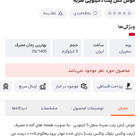
موش کش پلت 5کیلویی ضربه
علاقه‌مندی
مقایسه
ویژگی‌ها
برند
ساخت
حجم
بهترین زمان مصرف
سمیران
ایران
5 کیلوگرم
05/1405
محصول مورد نظر موجود نمی‌باشد.
پرداخت اقساطی
موجود در انبار
ارسال سریع
گ
معرفی
توضیحات محصول :
مشخصات
دیدگاه‌ها
موش کش پلت ضربه سطل 5 کیلویی ، به صورت طعمه های آماده مصرف
(پلت واکس بلوک، واکس پلت) دارای ماده موثر بروديفاکوم ۰.۰۰۵ درصد می