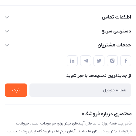
اطلاعات تماس
07154503736-09120986090
دسترسی سریع
info@iranvet.ir
حساب کاربری
خدمات مشتریان
فارس-شیراز
مجله فروشگاه
قوانین و مقررات
درباره ما
حفظ حریم شخصی
تماس با ما
از جدید‌ترین تخفیف‌ها با‌ خبر شوید
سوالات متداول
راهنمای خرید اقساطی از دی جی پی
شرایط ارسال رایگان
ثبت
نحوه رهگیری سفارشات
مختصری درباره فروشگاه
مأموریت همه روزه ما ساختن آینده‌ای بهتر برای موجودات است . حیوانات
میتوانند بهترین دوستان ما باشند . آرمان تیم ما در فروشگاه ایران وِت دلچسب