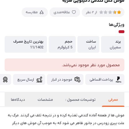
موش کش گندمی 5کیلویی ضربه
علاقه‌مندی
مقایسه
از 2 نظر
ویژگی‌ها
برند
ساخت
حجم
بهترین تاریخ مصرف
سمیران
ایران
5 کیلوگرم
11/1402
محصول مورد نظر موجود نمی‌باشد.
پرداخت اقساطی
موجود در انبار
ارسال سریع
گ
معرفی
توضیحات محصول :
مشخصات
دیدگاه‌ها
موش ها از طعمه آماده گندمی تغذیه کرده و در نتیجه تلف می گردند. مرگ به
علت پیری زودرس در جانور ظاهر می شود که به موجب آن موش های دیگر