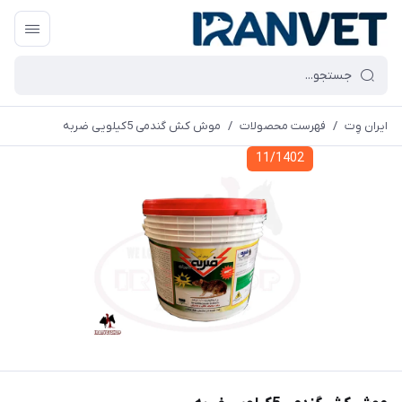
ایران وِت
/
فهرست محصولات
/
موش کش گندمی 5کیلویی ضربه
11/1402