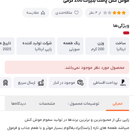
موش کش پاستا بنیرات 200 گرمی
علاقه‌مندی
مقایسه
از 4 نظر
ویژگی‌ها
ساخت
وزن
رنگ طعمه
شرکت تولید کننده
تاریخ 
ایتالیا
200 گرم
صورتی
زاپی ایتالیا
2025
محصول مورد نظر موجود نمی‌باشد.
پرداخت اقساطی
موجود در انبار
ارسال سریع
گ
معرفی
توضیحات محصول :
مشخصات
دیدگاه‌ها
زاپی یکی از محبوبترین و برترین برندها در تولید سموم موش کش
میباشد.طعمه های تازه (پاستا)برادیفاکوم بسیار موثر و با طعم جذاب و فرمول