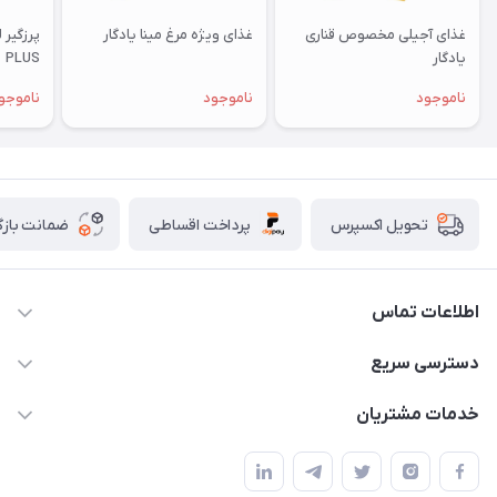
غذای آجیلی مخصوص قناری
غذای ویژه مرغ مینا یادگار
یادگار
PLUS
ناموجود
ناموجود
ناموجو
پرداخت اقساطی
ضمانت بازگ
تحویل اکسپرس
اطلاعات تماس
07154503736-09120986090
دسترسی سریع
info@iranvet.ir
حساب کاربری
خدمات مشتریان
فارس-شیراز
مجله فروشگاه
قوانین و مقررات
درباره ما
حفظ حریم شخصی